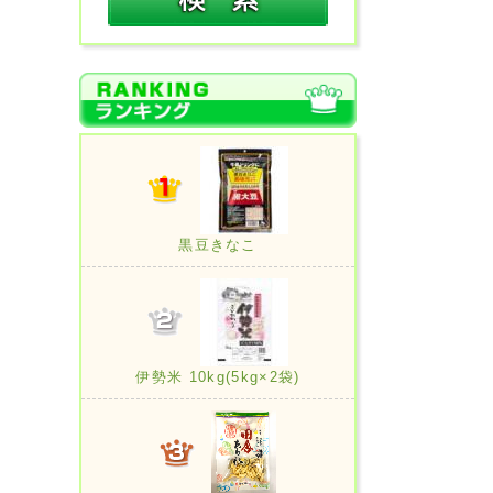
黒豆きなこ
伊勢米 10kg(5kg×2袋)