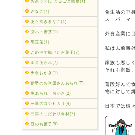
お茶ラテに!まるごと穀物(1)
きなこ(7)
食生活の中
スーパーマ
あら挽ききなこ(1)
玄ハト麦茶(1)
外食産業に
黒豆茶(1)
私は以前海
こめ油で揚げたお菓子(7)
家族も恋し
田舎あられ(7)
それも御飯
田舎おかき(1)
伊勢のお米屋さんあられ(7)
普段好んで
物に対して
生あられ・おかき(2)
三重のコシヒカリ(4)
日本では様
三重のこだわり食材(7)
豆のお菓子(9)