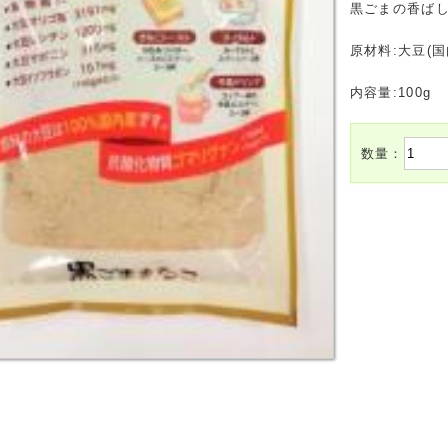
黒ごまの香ば
原材料:大豆(
内容量:100g
数量：