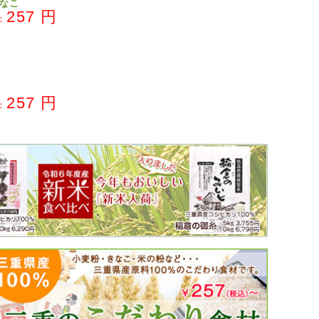
なこ
257 円
：
257 円
：