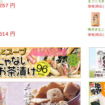
こ
まごころき
257 円
価格(税込)
味付きなこ
514 円
価格(税込)