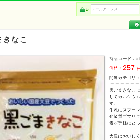
まきなこ
商品コード：
5
257
価格：
円
関連カテゴリ
黒ごまきなこ
してカルシウ
す。
牛乳にスプーン
化物質ゴマリ
素が手軽にと
大豆はおいしく