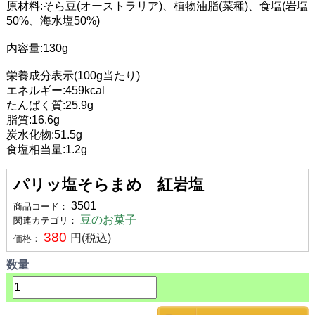
原材料:そら豆(オーストラリア)、植物油脂(菜種)、食塩(岩塩
50%、海水塩50%)
内容量:130g
栄養成分表示(100g当たり)
エネルギー:459kcal
たんぱく質:25.9g
脂質:16.6g
炭水化物:51.5g
食塩相当量:1.2g
パリッ塩そらまめ 紅岩塩
3501
商品コード：
豆のお菓子
関連カテゴリ：
380
円(税込)
価格：
数量