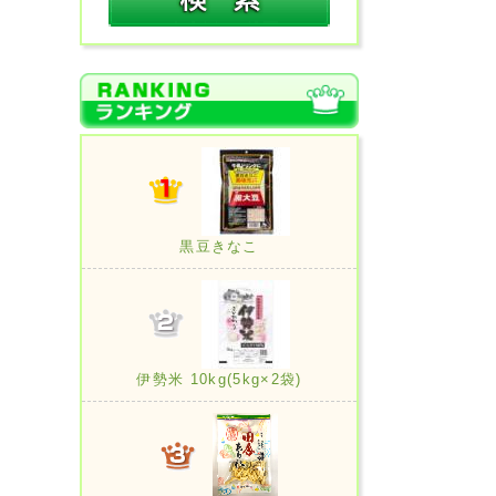
黒豆きなこ
伊勢米 10kg(5kg×2袋)