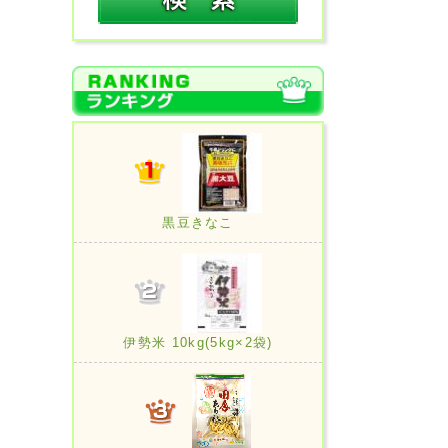
黒豆きなこ
伊勢米 10kg(5kg×2袋)